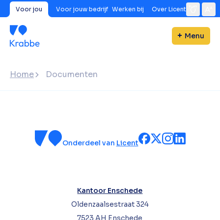
Voor jou
Voor jouw bedrijf
Werken bij
Over Licent
Menu
Home
Documenten
Onderdeel van
Licent
Kantoor Enschede
Oldenzaalsestraat 324
7523 AH Enschede