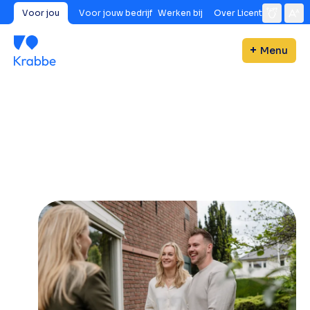
Voor jou
Voor jouw bedrijf
Werken bij
Over Licent
Menu