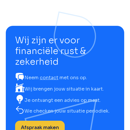
Wij zijn er voor
financiële rust &
zekerheid
Neem
contact
met ons op.
Wij brengen jouw situatie in kaart.
Je ontvangt een advies op maat.
We checken jouw situatie periodiek.
Afspraak maken