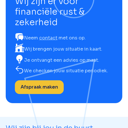
Wij zijn er voor
financiële rust &
zekerheid
Neem
contact
met ons op.
Wij brengen jouw situatie in kaart.
Je ontvangt een advies op maat.
We checken jouw situatie periodiek.
Afspraak maken