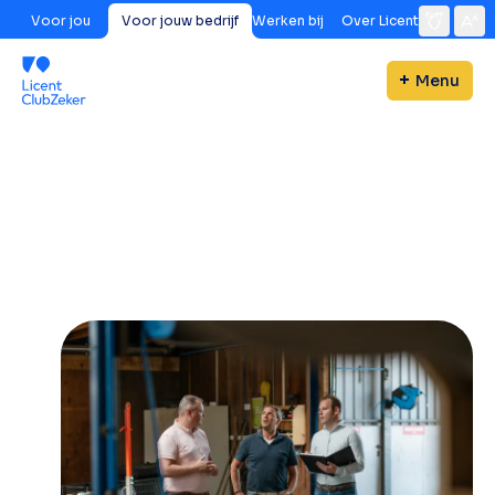
Voor jou
Voor jouw bedrijf
Werken bij
Over Licent
Menu