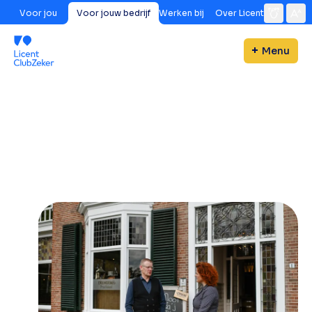
Voor jou
Voor jouw bedrijf
Werken bij
Over Licent
Menu